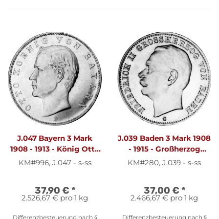
J.047 Bayern 3 Mark
J.039 Baden 3 Mark 1908
1908 - 1913 - König Otto
- 1915 - Großherzog
- Silber s-ss
Friedrich II. - Silber s-ss
KM#996, J.047 - s-ss
KM#280, J.039 - s-ss
37,90 €
*
37,00 €
*
2.526,67 € pro 1 kg
2.466,67 € pro 1 kg
Differenzbesteuerung nach §
Differenzbesteuerung nach §