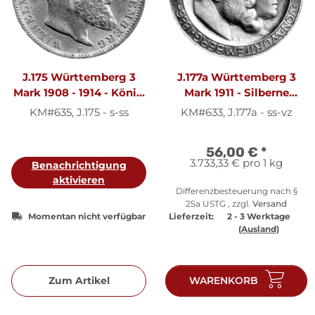
J.175 Württemberg 3
J.177a Württemberg 3
Mark 1908 - 1914 - König
Mark 1911 - Silberne
Wilhelm II. - Silber s-ss
Hochzeit des
KM#635, J.175 - s-ss
KM#633, J.177a - ss-vz
Königspaares - Silber ss-
vz
56,00 €
*
3.733,33 € pro 1 kg
Benachrichtigung
aktivieren
Differenzbesteuerung nach §
25a USTG , zzgl.
Versand
Momentan nicht verfügbar
Lieferzeit:
2 - 3 Werktage
(Ausland)
Zum Artikel
WARENKORB