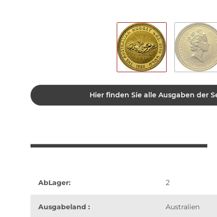
Hier finden Sie alle Ausgaben der S
2
AbLager:
Ausgabeland :
Australien