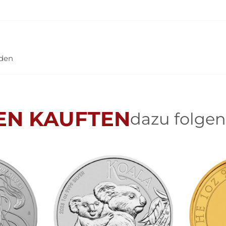
nden
EN KAUFTEN
dazu folgen