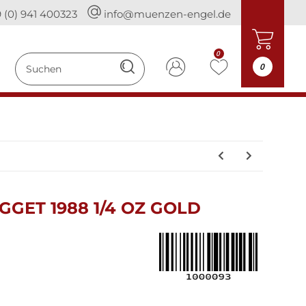
 (0) 941 400323
info@muenzen-engel.de
0
0
GET 1988 1/4 OZ GOLD