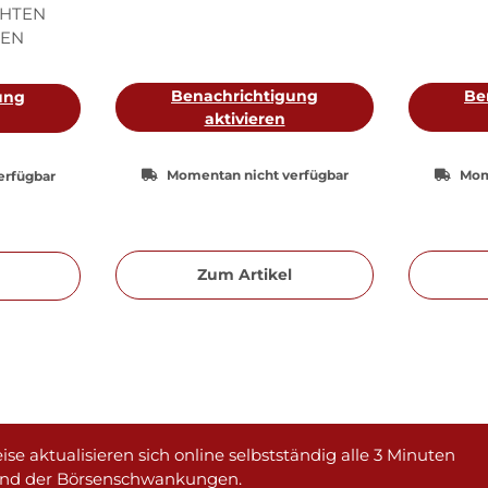
CHTEN
EN
Benachrichtigung
Be
ung
aktivieren
Momentan nicht verfügbar
Mom
erfügbar
Zum Artikel
ise aktualisieren sich online selbstständig alle 3 Minuten
und der Börsenschwankungen.