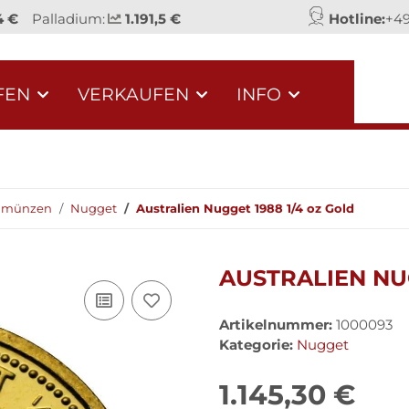
4 €
Palladium:
1.191,5 €
Hotline:
+49
FEN
VERKAUFEN
INFO
dmünzen
Nugget
Australien Nugget 1988 1/4 oz Gold
AUSTRALIEN NUG
Artikelnummer:
1000093
Kategorie:
Nugget
1.145,30 €