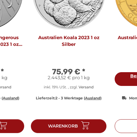
angerous
Australien Koala 2023 1 oz
Austral
023 1 oz
Silber
€
*
75,99 €
*
Be
1 kg
2.443,52 € pro 1 kg
ersand
inkl. 19% USt. , zzgl.
Versand
e
(Ausland)
Lieferzeit:
2 - 3 Werktage
(Ausland)
Mom
WARENKORB