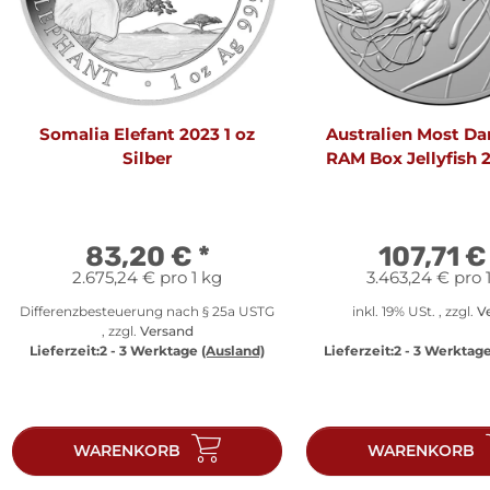
Somalia Elefant 2023 1 oz
Australien Most D
Silber
RAM Box Jellyfish 2
Silber
83,20 €
*
107,71 
2.675,24 € pro 1 kg
3.463,24 € pro 
Differenzbesteuerung nach § 25a USTG
inkl. 19% USt. , zzgl.
V
, zzgl.
Versand
Lieferzeit:
2 - 3 Werktage
(Ausland)
Lieferzeit:
2 - 3 Werktag
WARENKORB
WARENKORB