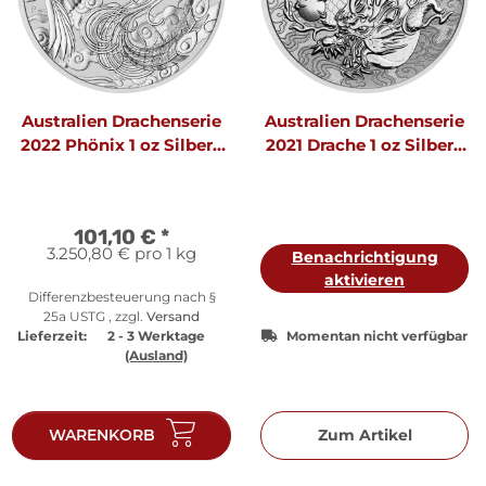
Australien Drachenserie
Australien Drachenserie
2022 Phönix 1 oz Silber |
2021 Drache 1 oz Silber |
Chinesische Mythen und
Chinesische Mythen und
Legenden
Legenden
101,10 €
*
3.250,80 € pro 1 kg
Benachrichtigung
aktivieren
Differenzbesteuerung nach §
25a USTG , zzgl.
Versand
Lieferzeit:
2 - 3 Werktage
Momentan nicht verfügbar
(Ausland)
WARENKORB
Zum Artikel