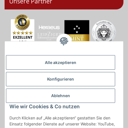
Unsere Partner
Alle akzeptieren
Konfigurieren
Ablehnen
Wie wir Cookies & Co nutzen
* * Lieferzeiten gelten ab Zahlungseingang und innerhalb
Durch Klicken auf „Alle akzeptieren“ gestatten Sie den
Deutschland.Irrtümer vorbehalten. Angaben zur
Einsatz folgender Dienste auf unserer Website: YouTube,