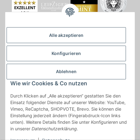
Alle akzeptieren
Konfigurieren
Ablehnen
Wie wir Cookies & Co nutzen
* * Lieferzeiten gelten ab Zahlungseingang und innerhalb
Durch Klicken auf „Alle akzeptieren“ gestatten Sie den
Deutschland.Irrtümer vorbehalten. Angaben zur
Einsatz folgender Dienste auf unserer Website: YouTube,
Auflagenhöhe, Durchmesser, etc. werden nicht garantiert. Der
Vimeo, ReCaptcha, SHOPVOTE, Brevo. Sie können die
Kaufvertrag bleibt davon unbetroffen. Alle angegebenen Preise
Einstellung jederzeit ändern (Fingerabdruck-Icon links
sind incl. der gesetzlichen UST und, zzgl.
Versand
| Das Angebot
unten). Weitere Details finden Sie unter
Konfigurieren
und
"kostenlose Lieferung" bezieht sich aussließlich auf den
in unserer
Datenschutzerklärung
.
Versand innerhalb Deutschlands (Inseln ausgenommen).