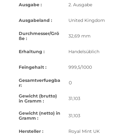
Ausgabe :
2. Ausgabe
Ausgabeland :
United Kingdom
Durchmesser/Grö
32,69 mm
ße :
Erhaltung :
Handelsüblich
Feingehalt :
999,5/1000
Gesamtverfuegba
0
r:
Gewicht (brutto)
31,103
in Gramm :
Gewicht (netto) in
31,103
Gramm :
Hersteller :
Royal Mint UK