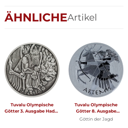
ÄHNLICHE
Artikel
Tuvalu Olympische
Tuvalu Olympische
Götter 3. Ausgabe Hades
Götter 8. Ausgabe
2021 1 oz Silber Antik
Artemis 2023 1 oz Silber
Göttin der Jagd
Finish