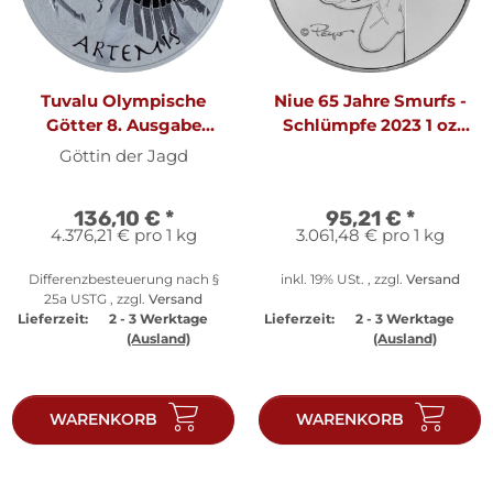
Tuvalu Olympische
Niue 65 Jahre Smurfs -
Götter 8. Ausgabe
Schlümpfe 2023 1 oz
Artemis 2023 1 oz Silber
Silber
Göttin der Jagd
136,10 €
*
95,21 €
*
4.376,21 € pro 1 kg
3.061,48 € pro 1 kg
Differenzbesteuerung nach §
inkl. 19% USt. , zzgl.
Versand
25a USTG , zzgl.
Versand
Lieferzeit:
2 - 3 Werktage
Lieferzeit:
2 - 3 Werktage
(Ausland)
(Ausland)
WARENKORB
WARENKORB