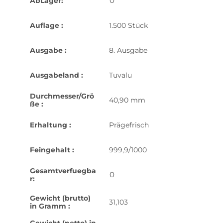
0
AbLager:
Auflage :
1.500 Stück
Ausgabe :
8. Ausgabe
Ausgabeland :
Tuvalu
Durchmesser/Grö
40,90 mm
ße :
Erhaltung :
Prägefrisch
Feingehalt :
999,9/1000
Gesamtverfuegba
0
r:
Gewicht (brutto)
31,103
in Gramm :
Gewicht (netto) in