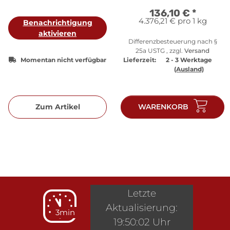
136,10 €
*
4.376,21 € pro 1 kg
Benachrichtigung
aktivieren
Differenzbesteuerung nach §
25a USTG , zzgl.
Versand
Momentan nicht verfügbar
Lieferzeit:
2 - 3 Werktage
(Ausland)
Zum Artikel
WARENKORB
Letzte
Aktualisierung:
3min
19:50:02 Uhr