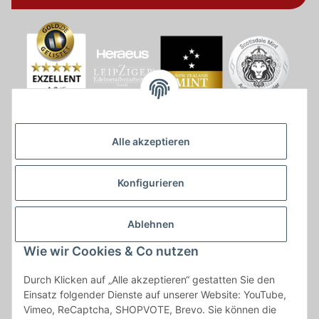
Alle akzeptieren
Konfigurieren
Ablehnen
Wie wir Cookies & Co nutzen
* * Lieferzeiten gelten ab Zahlungseingang und innerhalb
Durch Klicken auf „Alle akzeptieren“ gestatten Sie den
Deutschland.Irrtümer vorbehalten. Angaben zur
Einsatz folgender Dienste auf unserer Website: YouTube,
Auflagenhöhe, Durchmesser, etc. werden nicht garantiert. Der
Vimeo, ReCaptcha, SHOPVOTE, Brevo. Sie können die