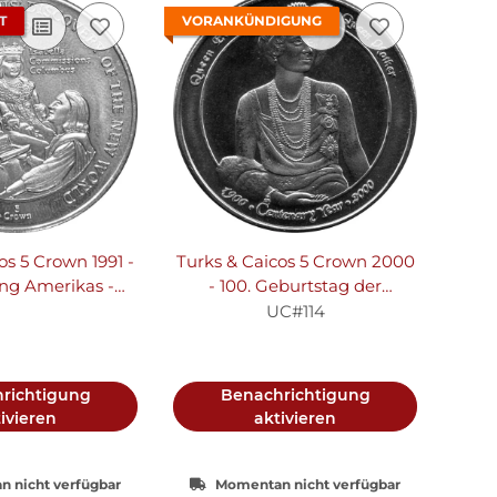
T
VORANKÜNDIGUNG
os 5 Crown 1991 -
Turks & Caicos 5 Crown 2000
ng Amerikas -
- 100. Geburtstag der
er-Nickel
Königinmutter - Kupfer-
UC#114
Nickel
richtigung
Benachrichtigung
ivieren
aktivieren
 nicht verfügbar
Momentan nicht verfügbar