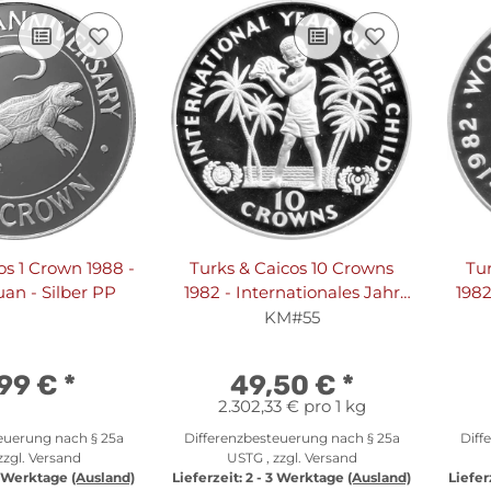
os 1 Crown 1988 -
Turks & Caicos 10 Crowns
Tu
an - Silber PP
1982 - Internationales Jahr
1982
des Kindes - Silber PP
in S
KM#55
,99 €
*
49,50 €
*
2.302,33 € pro 1 kg
euerung nach § 25a
Differenzbesteuerung nach § 25a
Diff
zzgl.
Versand
USTG , zzgl.
Versand
3 Werktage
(Ausland)
Lieferzeit:
2 - 3 Werktage
(Ausland)
Liefer