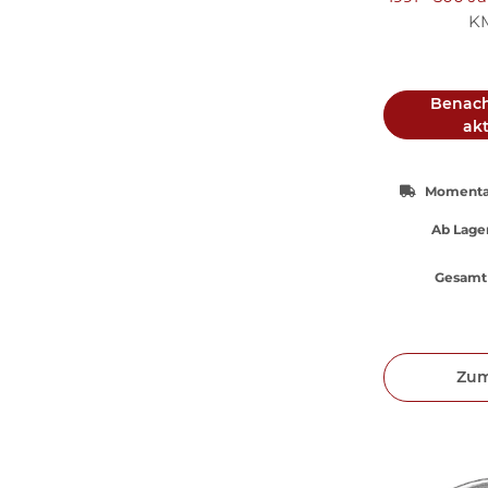
Amerikas 
K
Si
Benach
akt
Momentan
Ab Lager
Gesamt 
Zum