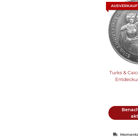
AUSVERKAUF
Turks & Caic
Entdecku
Kupf
Benach
akt
Momentan