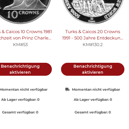
 & Caicos 10 Crowns 1981
Turks & Caicos 20 Crowns
chzeit von Prinz Charles
1991 - 500 Jahre Entdeckung
 Lady Diana - Silber PP
Amerikas "Kolumbus
KM#53
KM#130.2
beanspruucht Land für
Spanien" Silber PP
Benachrichtigung
Benachrichtigung
aktivieren
aktivieren
Momentan nicht verfügbar
Momentan nicht verfügbar
Ab Lager verfügbar:
0
Ab Lager verfügbar:
0
Gesamt verfügbar:
0
Gesamt verfügbar:
0