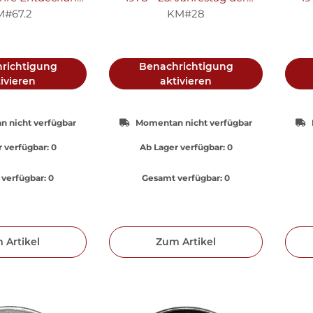
"Santa Maria"
Krönung von Königin
K
M#67.2
KM#28
lber PP
Elisabeth II. "Einhorn von
E
Schottland" - Silber PP
richtigung
Benachrichtigung
ivieren
aktivieren
 nicht verfügbar
Momentan nicht verfügbar
 verfügbar:
0
Ab Lager verfügbar:
0
verfügbar:
0
Gesamt verfügbar:
0
 Artikel
Zum Artikel