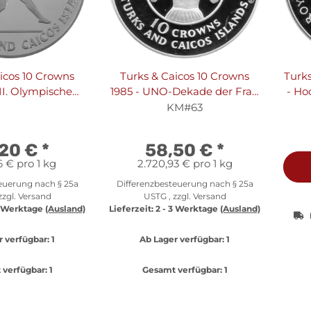
icos 10 Crowns
Turks & Caicos 10 Crowns
Turks
II. Olympische
1985 - UNO-Dekade der Frau
- Ho
le 1984 in Los
- Silber PP
und
KM#63
peerwurf" Silber
PP
,20 €
*
58,50 €
*
6 € pro 1 kg
2.720,93 € pro 1 kg
euerung nach § 25a
Differenzbesteuerung nach § 25a
zzgl.
Versand
USTG , zzgl.
Versand
3 Werktage
(Ausland)
Lieferzeit:
2 - 3 Werktage
(Ausland)
r verfügbar:
1
Ab Lager verfügbar:
1
verfügbar:
1
Gesamt verfügbar:
1