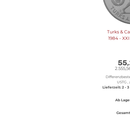
Turks & Ca
1984 - XXI
Sommerspie
Angeles - "S
55
2.555,5
Differenzbest
USTG , 
Lieferzeit:
2 - 
Ab Lage
Gesamt 