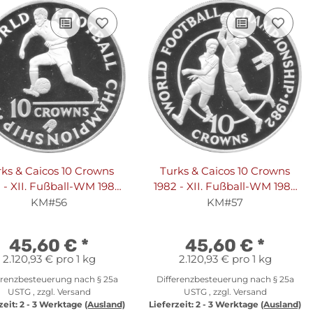
rks & Caicos 10 Crowns
Turks & Caicos 10 Crowns
 - XII. Fußball-WM 1982
1982 - XII. Fußball-WM 1982
panien - "Stürmer" Silber
in Spanien - "Zweikampf"
KM#56
KM#57
PP
Silber PP
45,60 €
*
45,60 €
*
2.120,93 € pro 1 kg
2.120,93 € pro 1 kg
erenzbesteuerung nach § 25a
Differenzbesteuerung nach § 25a
USTG , zzgl.
Versand
USTG , zzgl.
Versand
zeit:
2 - 3 Werktage
(Ausland)
Lieferzeit:
2 - 3 Werktage
(Ausland)