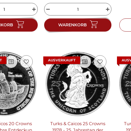
NKORB
WARENKORB
T
AUSVERKAUFT
AUS
icos 20 Crowns
Turks & Caicos 25 Crowns
Tur
Jahre Entdeckung
1978 - 25. Jahrestag der
19