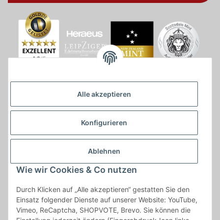
Alle akzeptieren
Konfigurieren
Ablehnen
Wie wir Cookies & Co nutzen
* * Lieferzeiten gelten ab Zahlungseingang und innerhalb
Durch Klicken auf „Alle akzeptieren“ gestatten Sie den
Deutschland.Irrtümer vorbehalten. Angaben zur
Einsatz folgender Dienste auf unserer Website: YouTube,
Auflagenhöhe, Durchmesser, etc. werden nicht garantiert. Der
Vimeo, ReCaptcha, SHOPVOTE, Brevo. Sie können die
Kaufvertrag bleibt davon unbetroffen. Alle angegebenen Preise