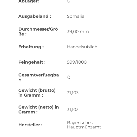
0
AbLager:
Ausgabeland :
Somalia
Durchmesser/Grö
39,00 mm
ße :
Erhaltung :
Handelsüblich
Feingehalt :
999/1000
Gesamtverfuegba
0
r:
Gewicht (brutto)
31,103
in Gramm :
Gewicht (netto) in
31,103
Gramm :
Bayerisches
Hersteller :
Hauptmünzamt