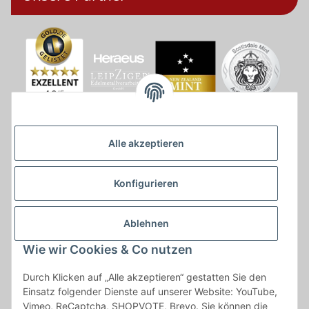
Alle akzeptieren
Konfigurieren
Ablehnen
Wie wir Cookies & Co nutzen
* * Lieferzeiten gelten ab Zahlungseingang und innerhalb
Durch Klicken auf „Alle akzeptieren“ gestatten Sie den
Deutschland.Irrtümer vorbehalten. Angaben zur
Einsatz folgender Dienste auf unserer Website: YouTube,
Auflagenhöhe, Durchmesser, etc. werden nicht garantiert. Der
Vimeo, ReCaptcha, SHOPVOTE, Brevo. Sie können die