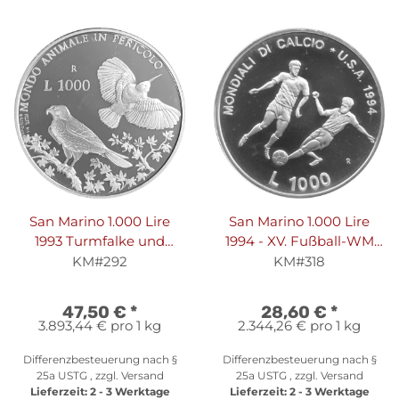
San Marino 1.000 Lire
San Marino 1.000 Lire
1993 Turmfalke und
1994 - XV. Fußball-WM
Mauerläufer - Silber PP
1994 in den USA - Silber
KM#292
KM#318
PP
47,50 €
*
28,60 €
*
3.893,44 € pro 1 kg
2.344,26 € pro 1 kg
Differenzbesteuerung nach §
Differenzbesteuerung nach §
25a USTG , zzgl.
Versand
25a USTG , zzgl.
Versand
Lieferzeit:
2 - 3 Werktage
Lieferzeit:
2 - 3 Werktage