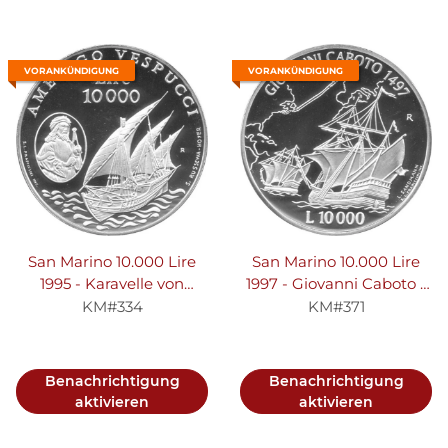
VORANKÜNDIGUNG
VORANKÜNDIGUNG
San Marino 10.000 Lire
San Marino 10.000 Lire
1995 - Karavelle von
1997 - Giovanni Caboto -
Amerigo Vespucci - Silber
Silber PP
KM#334
KM#371
PP
Benachrichtigung
Benachrichtigung
aktivieren
aktivieren