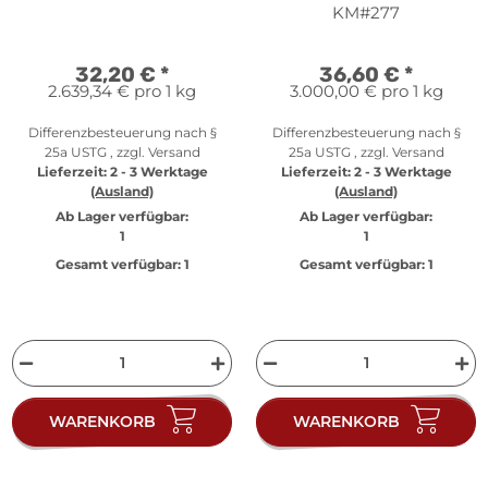
Italien - Silber
Sommerspiele 1992 in
KM#277
Barcelona - Silber PP
32,20 €
*
36,60 €
*
2.639,34 € pro 1 kg
3.000,00 € pro 1 kg
Differenzbesteuerung nach §
Differenzbesteuerung nach §
25a USTG , zzgl.
Versand
25a USTG , zzgl.
Versand
Lieferzeit:
2 - 3 Werktage
Lieferzeit:
2 - 3 Werktage
(Ausland)
(Ausland)
Ab Lager verfügbar:
Ab Lager verfügbar:
1
1
Gesamt verfügbar:
1
Gesamt verfügbar:
1
WARENKORB
WARENKORB