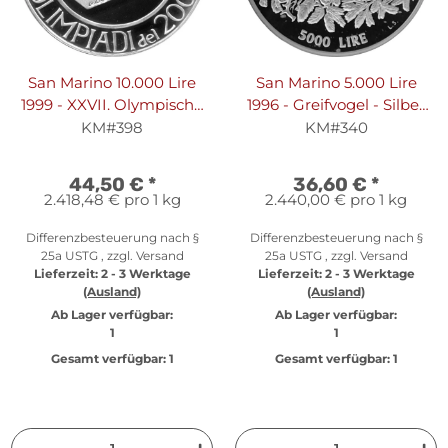
San Marino 10.000 Lire
San Marino 5.000 Lire
1999 - XXVII. Olympische
1996 - Greifvogel - Silber
Sommerspiele 2000 in
PP
KM#398
KM#340
Sydney "Schießen" -
Silber PP
44,50 €
*
36,60 €
*
2.418,48 € pro 1 kg
2.440,00 € pro 1 kg
Differenzbesteuerung nach §
Differenzbesteuerung nach §
25a USTG , zzgl.
Versand
25a USTG , zzgl.
Versand
Lieferzeit:
2 - 3 Werktage
Lieferzeit:
2 - 3 Werktage
(Ausland)
(Ausland)
Ab Lager verfügbar:
Ab Lager verfügbar:
1
1
Gesamt verfügbar:
1
Gesamt verfügbar:
1