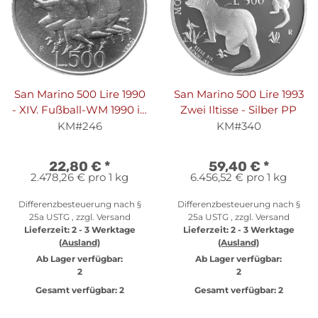
San Marino 500 Lire 1990
San Marino 500 Lire 1993
- XIV. Fußball-WM 1990 in
Zwei Iltisse - Silber PP
Italien "Mannschaft mit
KM#246
KM#340
Pokal" - Silber
22,80 €
*
59,40 €
*
2.478,26 € pro 1 kg
6.456,52 € pro 1 kg
Differenzbesteuerung nach §
Differenzbesteuerung nach §
25a USTG , zzgl.
Versand
25a USTG , zzgl.
Versand
Lieferzeit:
2 - 3 Werktage
Lieferzeit:
2 - 3 Werktage
(Ausland)
(Ausland)
Ab Lager verfügbar:
Ab Lager verfügbar:
2
2
Gesamt verfügbar:
2
Gesamt verfügbar:
2