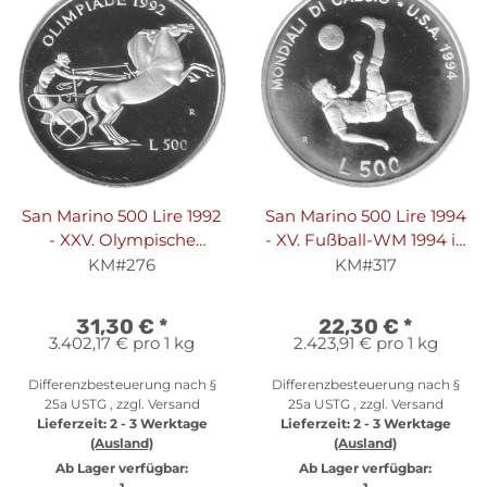
San Marino 500 Lire 1992
San Marino 500 Lire 1994
- XXV. Olympische
- XV. Fußball-WM 1994 in
Sommerspiele 1992 in
den USA - Silber PP
KM#276
KM#317
Barcelona - Silber PP
31,30 €
*
22,30 €
*
3.402,17 € pro 1 kg
2.423,91 € pro 1 kg
Differenzbesteuerung nach §
Differenzbesteuerung nach §
25a USTG , zzgl.
Versand
25a USTG , zzgl.
Versand
Lieferzeit:
2 - 3 Werktage
Lieferzeit:
2 - 3 Werktage
(Ausland)
(Ausland)
Ab Lager verfügbar:
Ab Lager verfügbar: