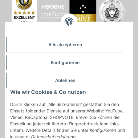
Alle akzeptieren
Konfigurieren
Ablehnen
Wie wir Cookies & Co nutzen
* * Lieferzeiten gelten ab Zahlungseingang und innerhalb
Durch Klicken auf „Alle akzeptieren“ gestatten Sie den
Deutschland.Irrtümer vorbehalten. Angaben zur
Einsatz folgender Dienste auf unserer Website: YouTube,
Auflagenhöhe, Durchmesser, etc. werden nicht garantiert. Der
Vimeo, ReCaptcha, SHOPVOTE, Brevo. Sie können die
Kaufvertrag bleibt davon unbetroffen. Alle angegebenen Preise
Einstellung jederzeit ändern (Fingerabdruck-Icon links
sind incl. der gesetzlichen UST und, zzgl.
Versand
| Das Angebot
unten). Weitere Details finden Sie unter
Konfigurieren
und
"kostenlose Lieferung" bezieht sich aussließlich auf den
in unserer
Datenschutzerklärung
.