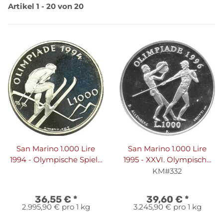
Artikel 1 - 20 von 20
San Marino 1.000 Lire
San Marino 1.000 Lire
1994 - Olympische Spiele
1995 - XXVI. Olympische
1994 in Lillehammer -
Sommerspiele 1996 in
KM#332
Silber PP
Atlanta - Silber PP
36,55 €
*
39,60 €
*
2.995,90 € pro 1 kg
3.245,90 € pro 1 kg