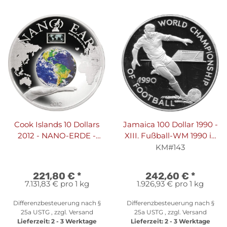
Cook Islands 10 Dollars
Jamaica 100 Dollar 1990 -
2012 - NANO-ERDE -
XIII. Fußball-WM 1990 in
Silber PP Coloriert Mit
Italien "Spieler mit Ball" -
KM#143
Nano-Chip
Silber PP
221,80 €
*
242,60 €
*
7.131,83 € pro 1 kg
1.926,93 € pro 1 kg
Differenzbesteuerung nach §
Differenzbesteuerung nach §
25a USTG , zzgl.
Versand
25a USTG , zzgl.
Versand
Lieferzeit:
2 - 3 Werktage
Lieferzeit:
2 - 3 Werktage