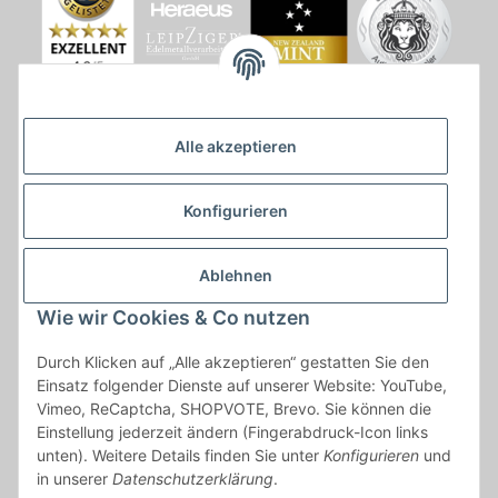
Alle akzeptieren
Konfigurieren
Ablehnen
Wie wir Cookies & Co nutzen
* * Lieferzeiten gelten ab Zahlungseingang und innerhalb
Durch Klicken auf „Alle akzeptieren“ gestatten Sie den
Deutschland.Irrtümer vorbehalten. Angaben zur
Einsatz folgender Dienste auf unserer Website: YouTube,
Auflagenhöhe, Durchmesser, etc. werden nicht garantiert. Der
Vimeo, ReCaptcha, SHOPVOTE, Brevo. Sie können die
Kaufvertrag bleibt davon unbetroffen. Alle angegebenen Preise
Einstellung jederzeit ändern (Fingerabdruck-Icon links
sind incl. der gesetzlichen UST und, zzgl.
Versand
| Das Angebot
unten). Weitere Details finden Sie unter
Konfigurieren
und
"kostenlose Lieferung" bezieht sich aussließlich auf den
in unserer
Datenschutzerklärung
.