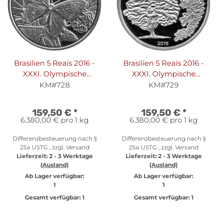
Brasilien 5 Reais 2016 -
Brasilien 5 Reais 2016 -
XXXI. Olympische
XXXI. Olympische
Sommerspiele 2016 in Rio
Sommerspiele 2016 in Rio
KM#728
KM#729
de Janero "Radsport und
de Janero "Rudern und
Strandfalter" - Silber PP
Pau-Brasil-Baum" - Silber
159,50 €
*
159,50 €
*
PP
6.380,00 € pro 1 kg
6.380,00 € pro 1 kg
Differenzbesteuerung nach §
Differenzbesteuerung nach §
25a USTG , zzgl.
Versand
25a USTG , zzgl.
Versand
Lieferzeit:
2 - 3 Werktage
Lieferzeit:
2 - 3 Werktage
(Ausland)
(Ausland)
Ab Lager verfügbar:
Ab Lager verfügbar:
1
1
Gesamt verfügbar:
1
Gesamt verfügbar:
1