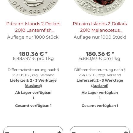
Pitcairn Islands 2 Dollars
Pitcairn Islands 2 Dollars
2010 Lanternfish
2010 Melanocetus
Myctophios - 1/2 oz Silber
Johnsonii - 1/2 oz Silber
Auflage nur 1000 Stück!
Auflage nur 1000 Stück!
PP
PP
180,36 €
*
180,36 €
*
6.883,97 € pro 1 kg
6.883,97 € pro 1 kg
Differenzbesteuerung nach §
Differenzbesteuerung nach §
25a USTG , zzgl.
Versand
25a USTG , zzgl.
Versand
Lieferzeit:
2 - 3 Werktage
Lieferzeit:
2 - 3 Werktage
(Ausland)
(Ausland)
Ab Lager verfügbar:
Ab Lager verfügbar:
1
1
Gesamt verfügbar:
1
Gesamt verfügbar:
1