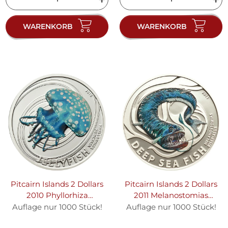
WARENKORB
WARENKORB
Pitcairn Islands 2 Dollars
Pitcairn Islands 2 Dollars
2010 Phyllorhiza
2011 Melanostomias
Punctata - 1/2 oz Silber
Biseriatus - 1/2 oz Silber
Auflage nur 1000 Stück!
Auflage nur 1000 Stück!
PP
PP