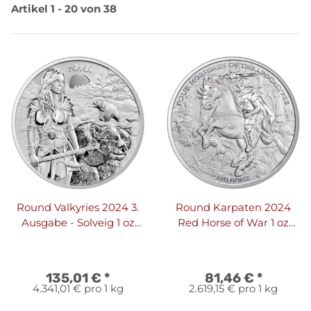
Artikel 1 - 20 von 38
Round Valkyries 2024 3.
Round Karpaten 2024
Ausgabe - Solveig 1 oz
Red Horse of War 1 oz
Silber
Silber
135,01 €
*
81,46 €
*
4.341,01 € pro 1 kg
2.619,15 € pro 1 kg