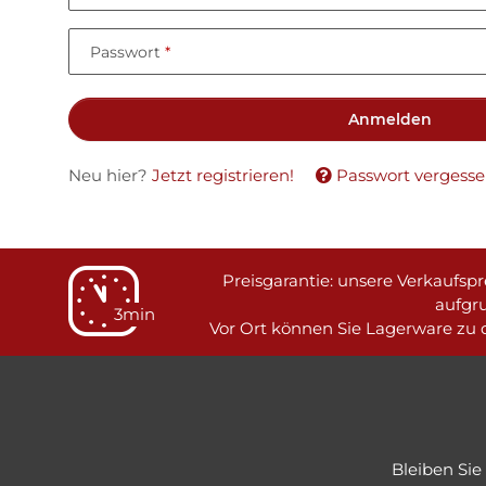
Passwort
Anmelden
Neu hier?
Jetzt registrieren!
Passwort vergess
Preisgarantie: unsere Verkaufspre
aufgr
3min
Vor Ort können Sie Lagerware zu d
Bleiben Si