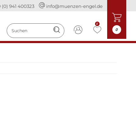
 (0) 941 400323
info@muenzen-engel.de
0
0