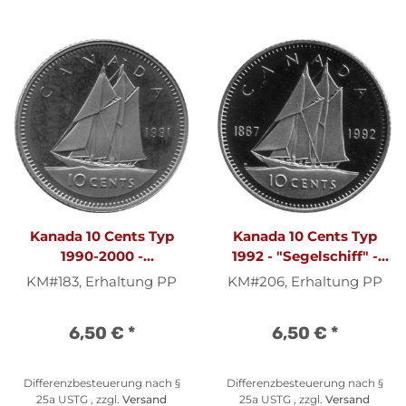
Kanada 10 Cents Typ
Kanada 10 Cents Typ
1990-2000 -
1992 - "Segelschiff" -
"Segelschiff" - Nickel PP
Nickel PP
KM#183, Erhaltung PP
KM#206, Erhaltung PP
6,50 €
*
6,50 €
*
Differenzbesteuerung nach §
Differenzbesteuerung nach §
25a USTG , zzgl.
Versand
25a USTG , zzgl.
Versand