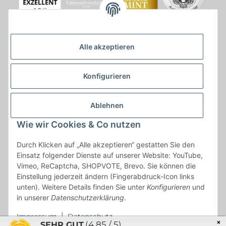
Alle akzeptieren
Konfigurieren
Ablehnen
Wie wir Cookies & Co nutzen
* * Lieferzeiten gelten ab Zahlungseingang und innerhalb
Durch Klicken auf „Alle akzeptieren“ gestatten Sie den
Deutschland.Irrtümer vorbehalten. Angaben zur
Einsatz folgender Dienste auf unserer Website: YouTube,
Auflagenhöhe, Durchmesser, etc. werden nicht garantiert. Der
Vimeo, ReCaptcha, SHOPVOTE, Brevo. Sie können die
Kaufvertrag bleibt davon unbetroffen. Alle angegebenen Preise
Einstellung jederzeit ändern (Fingerabdruck-Icon links
sind incl. der gesetzlichen UST und, zzgl.
Versand
| Das Angebot
unten). Weitere Details finden Sie unter
Konfigurieren
und
"kostenlose Lieferung" bezieht sich aussließlich auf den
in unserer
Datenschutzerklärung
.
Versand innerhalb Deutschlands (Inseln ausgenommen).
Impressum
|
Datenschutz
×
(4.85 / 5)
SEHR GUT