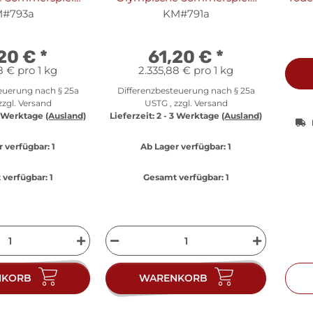
ney "Aborigine-
2000 in Sydney "Ruderer und
#793a
KM#791a
kel" - Silber PP
Vögel" - Silber PP
,20 €
*
61,20 €
*
8 € pro 1 kg
2.335,88 € pro 1 kg
euerung nach § 25a
Differenzbesteuerung nach § 25a
zzgl.
Versand
USTG , zzgl.
Versand
3 Werktage
(Ausland)
Lieferzeit:
2 - 3 Werktage
(Ausland)
r verfügbar:
1
Ab Lager verfügbar:
1
verfügbar:
1
Gesamt verfügbar:
1
NKORB
WARENKORB