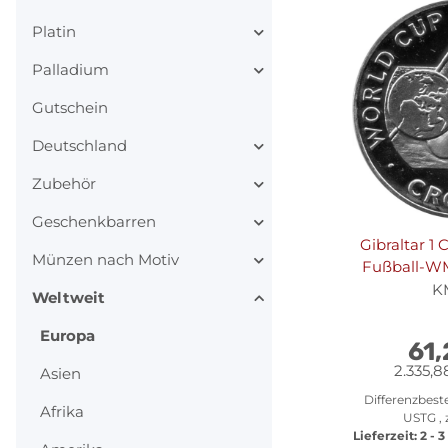
Platin
Palladium
Gutschein
Deutschland
Zubehör
Geschenkbarren
Gibraltar 1 
Münzen nach Motiv
Fußball-WM 
"Flagge und 
K
Weltweit
Europa
61
2.335,8
Asien
Differenzbest
Afrika
USTG , 
Lieferzeit:
2 - 