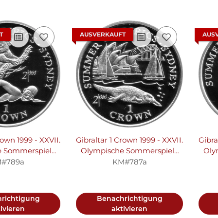
T
AUSVERKAUFT
AUS
rown 1999 - XXVII.
Gibraltar 1 Crown 1999 - XXVII.
Gibra
e Sommerspiele
Olympische Sommerspiele
Oly
dney "Schwimmer
2000 in Sydney "Segeln und
#789a
KM#787a
" - Silber PP
Schnabeltier" - Silber PP
"Wei
richtigung
Benachrichtigung
ivieren
aktivieren