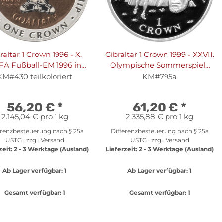
raltar 1 Crown 1996 - X.
Gibraltar 1 Crown 1999 - XXVII.
FA Fußball-EM 1996 in
Olympische Sommerspiele
and "GOALIATH" - Silber
2000 in Sydney "Aborigine-
KM#430 teilkoloriert
KM#795a
PP
Frau mit Fackel" - Silber PP
56,20 €
*
61,20 €
*
2.145,04 € pro 1 kg
2.335,88 € pro 1 kg
erenzbesteuerung nach § 25a
Differenzbesteuerung nach § 25a
USTG , zzgl.
Versand
USTG , zzgl.
Versand
zeit:
2 - 3 Werktage
(Ausland)
Lieferzeit:
2 - 3 Werktage
(Ausland)
Ab Lager verfügbar:
1
Ab Lager verfügbar:
1
Gesamt verfügbar:
1
Gesamt verfügbar:
1