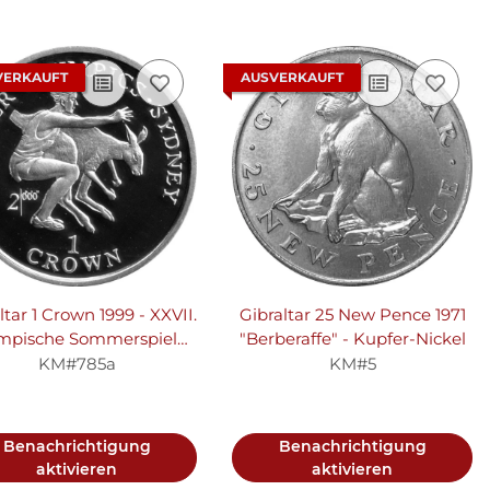
VERKAUFT
AUSVERKAUFT
ltar 1 Crown 1999 - XXVII.
Gibraltar 25 New Pence 1971
mpische Sommerspiele
"Berberaffe" - Kupfer-Nickel
2000 in Sydney
KM#785a
KM#5
tspringer und Känguru"
- Silber PP
Benachrichtigung
Benachrichtigung
aktivieren
aktivieren