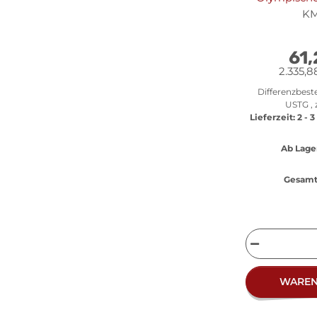
2000 in Syd
KM
Mann mit Fac
61
2.335,8
Differenzbest
USTG , 
Lieferzeit:
2 - 
Ab Lage
Gesamt 
WARE