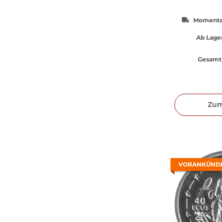
Momentan
Ab Lager
Gesamt 
Zum
VORANKÜND