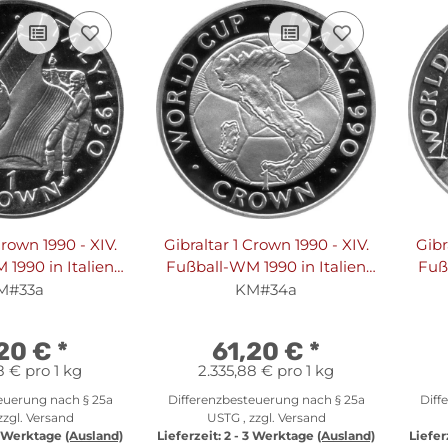
Crown 1990 - XIV.
Gibraltar 1 Crown 1990 - XIV.
Gibr
1990 in Italien
Fußball-WM 1990 in Italien
Fuß
Ball" - Silber PP
"Landkarte und Ball" - Silber
"
M#33a
KM#34a
PP
,20 €
*
61,20 €
*
8 € pro 1 kg
2.335,88 € pro 1 kg
euerung nach § 25a
Differenzbesteuerung nach § 25a
Diff
zzgl.
Versand
USTG , zzgl.
Versand
3 Werktage
(Ausland)
Lieferzeit:
2 - 3 Werktage
(Ausland)
Liefer