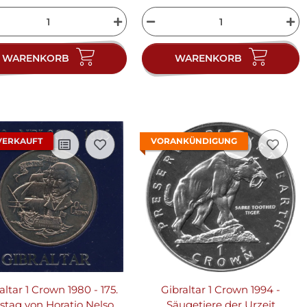
WARENKORB
WARENKORB
VERKAUFT
VORANKÜNDIGUNG
altar 1 Crown 1980 - 175.
Gibraltar 1 Crown 1994 -
stag von Horatio Nelson
Säugetiere der Urzeit