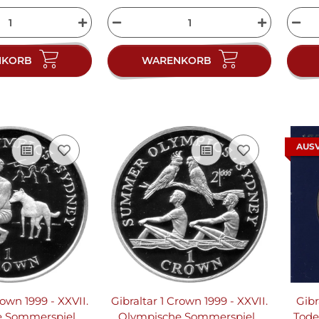
NKORB
WARENKORB
AUS
rown 1999 - XXVII.
Gibraltar 1 Crown 1999 - XXVII.
Gibr
e Sommerspiele
Olympische Sommerspiele
Tode