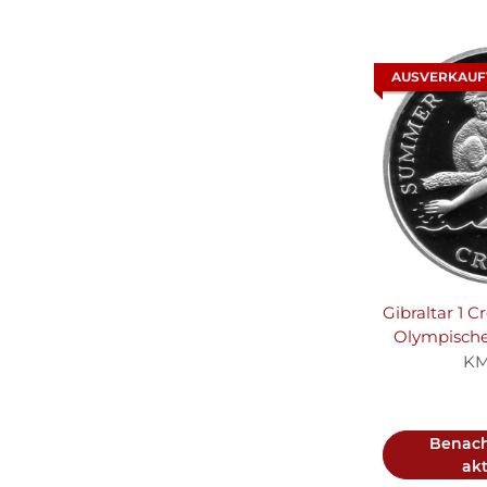
AUSVERKAUF
Gibraltar 1 C
Olympisch
2000 in Sy
KM
und Koala
Benach
akt