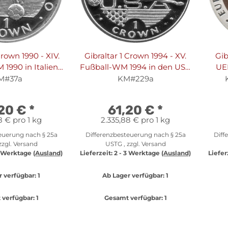
Crown 1990 - XIV.
Gibraltar 1 Crown 1994 - XV.
Gib
1990 in Italien
Fußball-WM 1994 in den USA
UE
f" - Silber PP
"Spielszene" - Silber PP
Engl
M#37a
KM#229a
,20 €
*
61,20 €
*
8 € pro 1 kg
2.335,88 € pro 1 kg
euerung nach § 25a
Differenzbesteuerung nach § 25a
Diff
zzgl.
Versand
USTG , zzgl.
Versand
3 Werktage
(Ausland)
Lieferzeit:
2 - 3 Werktage
(Ausland)
Liefer
r verfügbar:
1
Ab Lager verfügbar:
1
verfügbar:
1
Gesamt verfügbar:
1