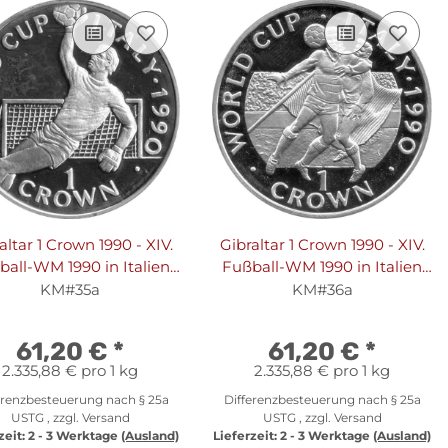
altar 1 Crown 1990 - XIV.
Gibraltar 1 Crown 1990 - XIV.
ball-WM 1990 in Italien
Fußball-WM 1990 in Italien
Torhüter" - Silber PP
"Zweikampf" - Silber PP
KM#35a
KM#36a
61,20 €
*
61,20 €
*
2.335,88 € pro 1 kg
2.335,88 € pro 1 kg
erenzbesteuerung nach § 25a
Differenzbesteuerung nach § 25a
USTG , zzgl.
Versand
USTG , zzgl.
Versand
zeit:
2 - 3 Werktage
(Ausland)
Lieferzeit:
2 - 3 Werktage
(Ausland)