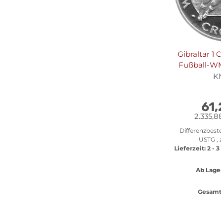
Gibraltar 1 
Fußball-WM 
"Zweikamp
K
61
2.335,8
Differenzbest
USTG , 
Lieferzeit:
2 - 
Ab Lage
Gesamt 