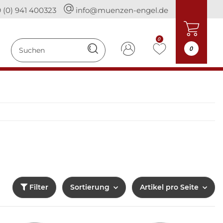
 (0) 941 400323
info@muenzen-engel.de
0
0
Filter
Sortierung
Artikel pro Seite