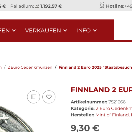
4 €
Palladium:
1.192,57 €
Hotline:
+49
FEN
VERKAUFEN
INFO
n
2 Euro Gedenkmünzen
Finnland 2 Euro 2025 "Staatsbesuch
FINNLAND 2 EU
Artikelnummer:
7521666
Kategorie:
2 Euro Gedenk
Hersteller:
Mint of Finland, 
9,30 €