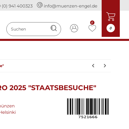
 (0) 941 400323
info@muenzen-engel.de
0
0
e"
RO 2025 "STAATSBESUCHE"
münzen
Helsinki