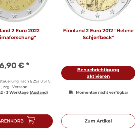
land 2 Euro 2022
Finnland 2 Euro 2012 "Helene
limaforschung"
Schjerfbeck"
6,90 €
*
Benachrichtigung
aktivieren
esteuerung nach § 25a USTG
, zzgl.
Versand
:
2 - 3 Werktage
(Ausland)
Momentan nicht verfügbar
RENKORB
Zum Artikel