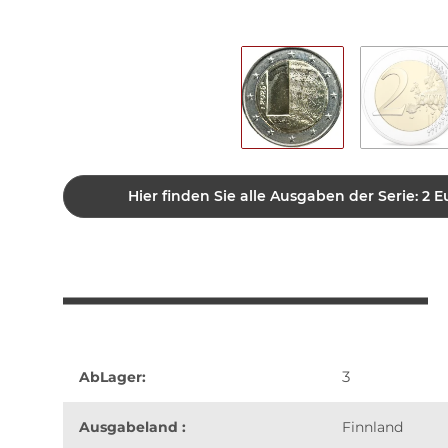
Hier finden Sie alle Ausgaben der Serie: 
3
AbLager:
Ausgabeland :
Finnland