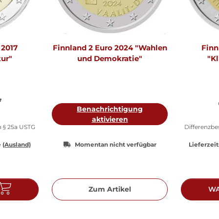
 2017
Finnland 2 Euro 2024 "Wahlen
Finn
tur"
und Demokratie"
"K
*
Benachrichtigung
aktivieren
h § 25a USTG
Differenzb
e
(Ausland)
Momentan nicht verfügbar
Lieferzeit
Zum Artikel
WA