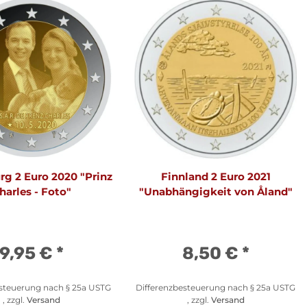
g 2 Euro 2020 "Prinz
Finnland 2 Euro 2021
harles - Foto"
"Unabhängigkeit von Åland"
9,95 €
*
8,50 €
*
esteuerung nach § 25a USTG
Differenzbesteuerung nach § 25a USTG
, zzgl.
Versand
, zzgl.
Versand