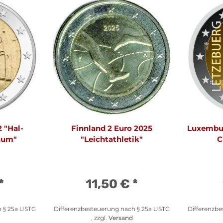
 "Hal-
Finnland 2 Euro 2025
Luxembur
äum"
"Leichtathletik"
C
*
11,50 €
*
h § 25a USTG
Differenzbesteuerung nach § 25a USTG
Differenzb
, zzgl.
Versand