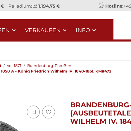
 €
Palladium:
1.194,75 €
Hotline:
+49
FEN
VERKAUFEN
INFO
d
vor 1871
Brandenburg-Preußen
1858 A - König Friedrich Wilhelm IV. 1840-1861, KM#472
BRANDENBURG-P
AUSBEUTETALER)
ILHELM IV. 1840