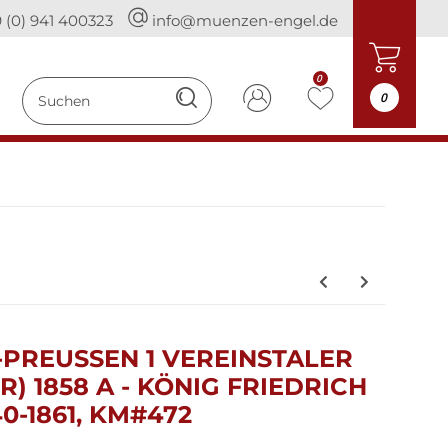
 (0) 941 400323
info@muenzen-engel.de
0
0
REUSSEN 1 VEREINSTALER (
 1858 A - KÖNIG FRIEDRICH W
-1861, KM#472