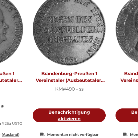
ußen 1
Brandenburg-Preußen 1
Brand
utetaler)
Vereinstaler (Ausbeutetaler)
Vereins
iedrich
1861 A - König Wilhelm I. 1861-
Wilhelm 
s
KM#490 - ss
-1861,
1888, KM#490
€
*
Benachrichtigung
Be
aktivieren
h § 25a USTG
e
(Ausland)
Momentan nicht verfügbar
Mom