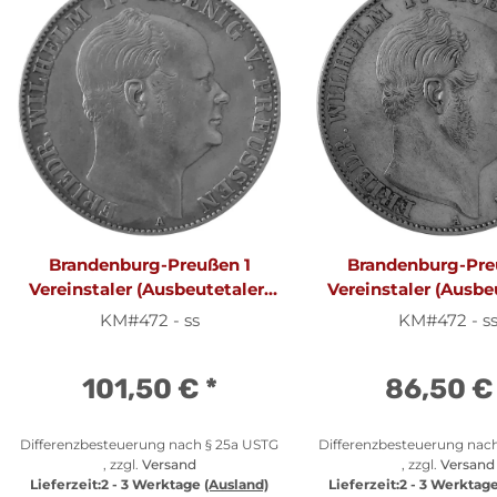
Brandenburg-Preußen 1
Brandenburg-Pre
Vereinstaler (Ausbeutetaler)
Vereinstaler (Ausbe
1857 A - König Friedrich
1860 A - König Fr
KM#472 - ss
KM#472 - s
Wilhelm IV. 1840-1861,
Wilhelm IV. 1840
KM#472
KM#472
101,50 €
*
86,50 
Differenzbesteuerung nach § 25a USTG
Differenzbesteuerung nac
, zzgl.
Versand
, zzgl.
Versand
Lieferzeit:
2 - 3 Werktage
(Ausland)
Lieferzeit:
2 - 3 Werktag