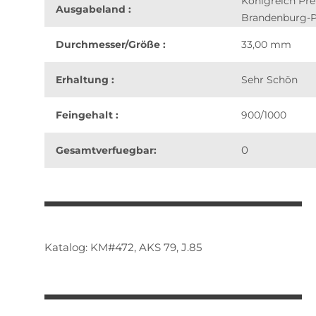
Königreich Pr
Ausgabeland :
Brandenburg-
Durchmesser/Größe :
33,00 mm
Erhaltung :
Sehr Schön
Feingehalt :
900/1000
0
Gesamtverfuegbar:
weitere Registerkarten anzeigen
Katalog: KM#472, AKS 79, J.85