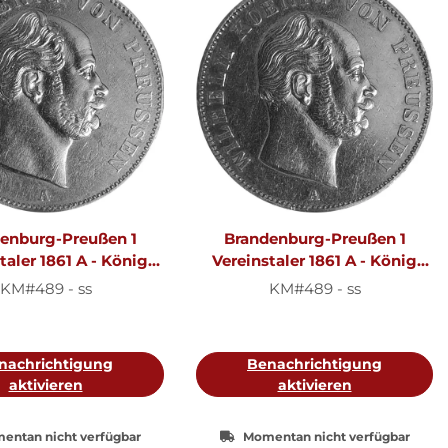
enburg-Preußen 1
Brandenburg-Preußen 1
taler 1861 A - König
Vereinstaler 1861 A - König
I. 1861-1888, KM#489
Wilhelm I. 1861-1888, KM#489
KM#489 - ss
KM#489 - ss
nachrichtigung
Benachrichtigung
aktivieren
aktivieren
entan nicht verfügbar
Momentan nicht verfügbar