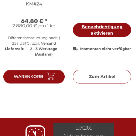
Universität Helsinki -
KM#24
Silber
64,80 €
*
2.880,00 € pro 1 kg
Benachrichtigung
aktivieren
Differenzbesteuerung nach §
25a USTG , zzgl.
Versand
Lieferzeit:
2 - 3 Werktage
Momentan nicht verfügbar
(Ausland)
WARENKORB
Zum Artikel
Letzte