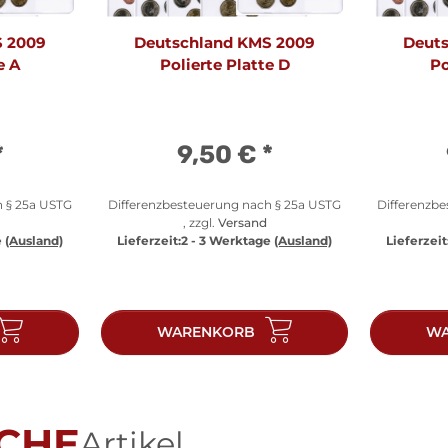
S 2009
Deutschland KMS 2009
Deut
e A
Polierte Platte D
Po
*
9,50 €
*
h § 25a USTG
Differenzbesteuerung nach § 25a USTG
Differenzb
, zzgl.
Versand
e
(Ausland)
Lieferzeit:
2 - 3 Werktage
(Ausland)
Lieferzeit
WARENKORB
WA
CHE
Artikel