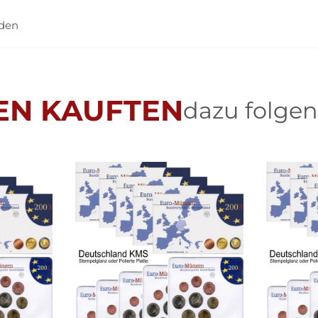
nden
EN KAUFTEN
dazu folgen