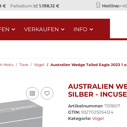
8 €
Palladium:
1.198,12 €
Hotline:
+49
FEN
VERKAUFEN
INFO
h Motiv
Tiere
Vögel
Australien Wedge Tailed Eagle 2023 1 oz
AUSTRALIEN WE
SILBER - INCUSE
Artikelnummer:
7511807
GTIN:
9327025054124
Kategorie:
Vögel