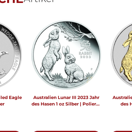
iled Eagle
Australien Lunar III 2023 Jahr
Australi
er
des Hasen 1 oz Silber | Polierte
des H
Platte