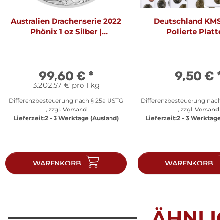
Australien Drachenserie 2022
Deutschland KM
Phönix 1 oz Silber |
Polierte Platt
Chinesische Mythen und
Legenden
99,60 €
*
9,50 €
3.202,57 € pro 1 kg
Differenzbesteuerung nach § 25a USTG
Differenzbesteuerung nac
, zzgl.
Versand
, zzgl.
Versand
Lieferzeit:
2 - 3 Werktage
(Ausland)
Lieferzeit:
2 - 3 Werktag
WARENKORB
WARENKORB
ÄHNLI