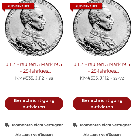
AUSVERKAUFT
AUSVERKAUFT
J.112 Preußen 3 Mark 1913
J.112 Preußen 3 Mark 1913
- 25-jähriges
- 25-jähriges
Regierungsjubiläum -
Regierungsjubiläum -
KM#535, J.112 - ss
KM#535, J.112 - ss-vz
Silber ss
Silber ss-vz
Benachrichtigung
Benachrichtigung
aktivieren
aktivieren
Momentan nicht verfügbar
Momentan nicht verfügbar
Ab Lager verfügbar:
Ab Lager verfügbar: