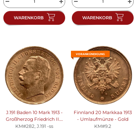
WARENKORB
WARENKORB
VORANKÜNDIGUNG
J.191 Baden 10 Mark 1913 -
Finnland 20 Markkaa 1913
Großherzog Friedrich II. -
- Umlaufmünze - Gold
Gold -ss
KM#282, J.191 -ss
KM#9.2