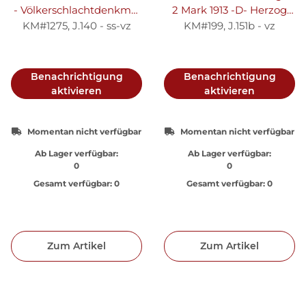
- Völkerschlachtdenkmal
2 Mark 1913 -D- Herzog
- Silber ss-vz
Georg II. - Silber vz
KM#1275, J.140 - ss-vz
KM#199, J.151b - vz
Benachrichtigung
Benachrichtigung
aktivieren
aktivieren
Momentan nicht verfügbar
Momentan nicht verfügbar
Ab Lager verfügbar:
Ab Lager verfügbar:
0
0
Gesamt verfügbar:
0
Gesamt verfügbar:
0
Zum Artikel
Zum Artikel