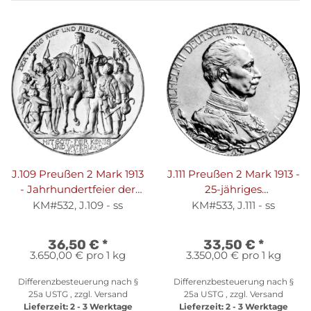
J.109 Preußen 2 Mark 1913
J.111 Preußen 2 Mark 1913 -
- Jahrhundertfeier der
25-jähriges
Befreiungskriege - Silber
Regierungsjubiläum -
KM#532, J.109 - ss
KM#533, J.111 - ss
ss
Silber ss
36,50 €
*
33,50 €
*
3.650,00 € pro 1 kg
3.350,00 € pro 1 kg
Differenzbesteuerung nach §
Differenzbesteuerung nach §
25a USTG , zzgl.
Versand
25a USTG , zzgl.
Versand
Lieferzeit:
2 - 3 Werktage
Lieferzeit:
2 - 3 Werktage