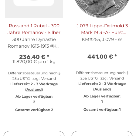
Russland 1 Rubel - 300
J.079 Lippe-Detmold 3
Jahre Romanov - Silber
Mark 1913 -A- Fürst
Leopold IV. - Silber ss
300 Jahre Dynastie
KM#255, J.079 - ss
Romanov 1613-1913 #KM
70
441,00 €
*
236,40 €
*
11.820,00 € pro 1 kg
Differenzbesteuerung nach §
Differenzbesteuerung nach §
25a USTG , zzgl.
Versand
25a USTG , zzgl.
Versand
Lieferzeit:
2 - 3 Werktage
Lieferzeit:
2 - 3 Werktage
(Ausland)
(Ausland)
Ab Lager verfügbar:
Ab Lager verfügbar:
1
2
Gesamt verfügbar:
1
Gesamt verfügbar:
2