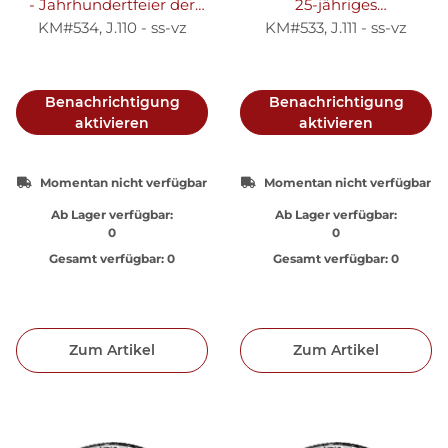
- Jahrhundertfeier der
25-jähriges
Befreiungskriege - Silber
Regierungsjubiläum -
KM#534, J.110 - ss-vz
KM#533, J.111 - ss-vz
ss-vz
Silber ss-vz
Benachrichtigung
Benachrichtigung
aktivieren
aktivieren
Momentan nicht verfügbar
Momentan nicht verfügbar
Ab Lager verfügbar:
Ab Lager verfügbar:
0
0
Gesamt verfügbar:
0
Gesamt verfügbar:
0
Zum Artikel
Zum Artikel