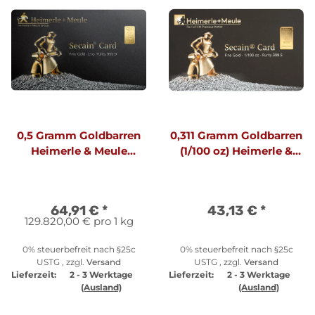
0,5 Gramm Goldbarren
0,311 Gramm Goldbarren
Heimerle & Meule
(1/100 oz) Heimerle &
geprägt SecainCard |
Meule geprägt
Neuware LBMA
SecainCard | Neuware
LBMA
64,91 €
*
43,13 €
*
129.820,00 € pro 1 kg
0% steuerbefreit nach §25c
0% steuerbefreit nach §25c
USTG , zzgl.
Versand
USTG , zzgl.
Versand
Lieferzeit:
2 - 3 Werktage
Lieferzeit:
2 - 3 Werktage
(Ausland)
(Ausland)